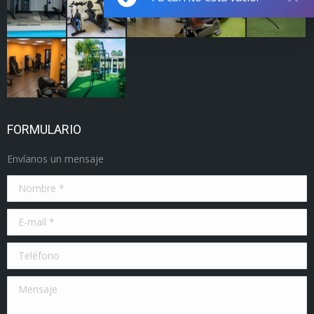
FORMULARIO
Envíanos un mensaje
Nombre *
E-mail *
Teléfono
Mensaje