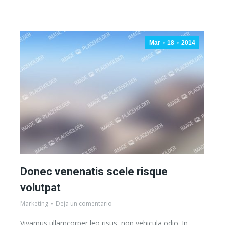
Mar
18
2014
Donec venenatis scele risque
volutpat
Marketing
Deja un comentario
Vivamus ullamcorper leo risus, non vehicula odio. In