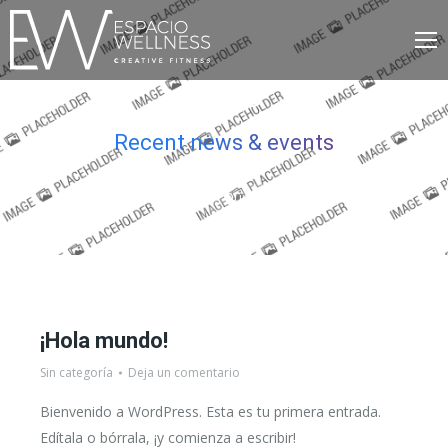
BLOG
Recent news & events
Estás aquí:
Inicio
Our blog
¡Hola mundo!
Sin categoría
Deja un comentario
Bienvenido a WordPress. Esta es tu primera entrada.
Edítala o bórrala, ¡y comienza a escribir!