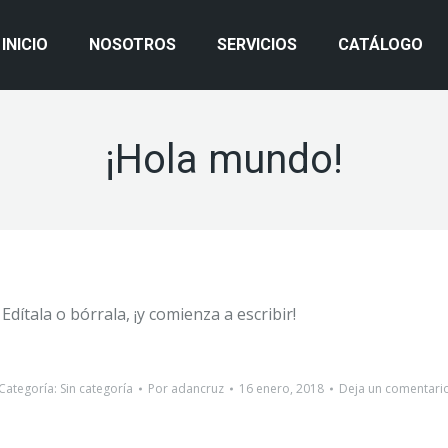
INICIO
NOSOTROS
SERVICIOS
CATÁLOGO
¡Hola mundo!
dítala o bórrala, ¡y comienza a escribir!
Categoría:
Sin categoría
Por
adancruz
16 enero, 2018
Deja un comentari