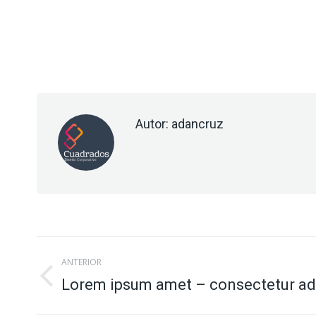
Autor:
adancruz
Navegación
ANTERIOR
entre
Lorem ipsum amet – consectetur ad
Publicación
anterior: