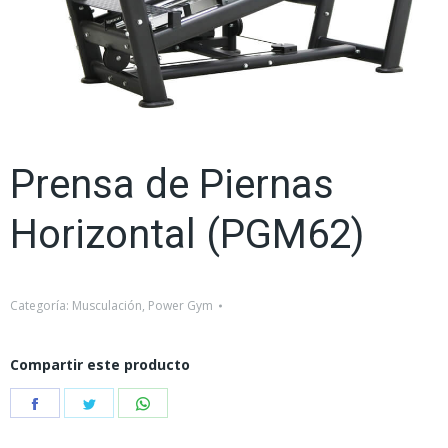
Prensa de Piernas
Horizontal (PGM62)
Categoría:
Musculación
,
Power Gym
Compartir este producto
Share
Share
Share
on
on
on